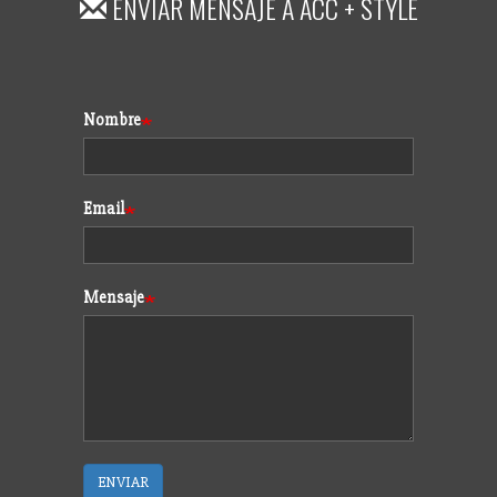
ENVIAR MENSAJE A
ACC + STYLE
Formulario
Nombre
Email
Mensaje
ENVIAR