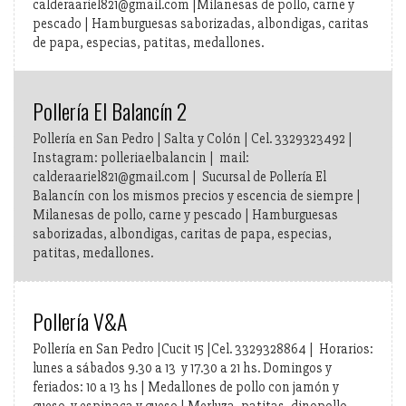
calderaariel821@gmail.com |Milanesas de pollo, carne y
pescado | Hamburguesas saborizadas, albondigas, caritas
de papa, especias, patitas, medallones.
Pollería El Balancín 2
Pollería en San Pedro | Salta y Colón | Cel. 3329323492 |
Instagram: polleriaelbalancin | mail:
calderaariel821@gmail.com | Sucursal de Pollería El
Balancín con los mismos precios y escencia de siempre |
Milanesas de pollo, carne y pescado | Hamburguesas
saborizadas, albondigas, caritas de papa, especias,
patitas, medallones.
Pollería V&A
Pollería en San Pedro |Cucit 15 |Cel. 3329328864 | Horarios:
lunes a sábados 9.30 a 13 y 17.30 a 21 hs. Domingos y
feriados: 10 a 13 hs | Medallones de pollo con jamón y
queso, y espinaca y queso | Merluza, patitas, dinopollo,