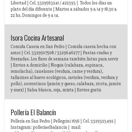
Libertad | Cel. 3329563241 / 422393 | Todos los días un
plato del día diferente | Martes a sábados 9 a 14 y 18.30 a
22 hs. Domingos de 9 a 14.
Isora Cocina Artesanal
Comida Casera en San Pedro | Comida casera hecha con
amor | Cel. 3329507508 / 3329646277 | Pastas crudas y
freezadas. Los fines de semana también listas para servir
| Envios a domicilio | Ñoquis (calabaza, espinaca,
remolacha), canelones (verdura, carne y verdura),
tallarines al huevo ecológicos, ravioles (verdura, verdura y
pollo), sorrentinos (jamón y queso, calabaza, ricota, jamón
y nuez) | Salsa blanca, roja, mixta | Envios gratis
Pollería El Balancín
Pollería en San Pedro | Pellegrini 1656 | Cel. 3329323492 |
Instagram: polleriaelbalancin | mail: