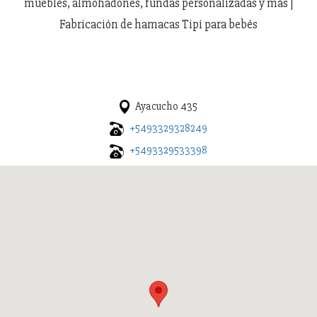
muebles, almohadones, fundas personalizadas y más |
Fabricación de hamacas Tipi para bebés
Ayacucho 435
+5493329328249
+5493329533398