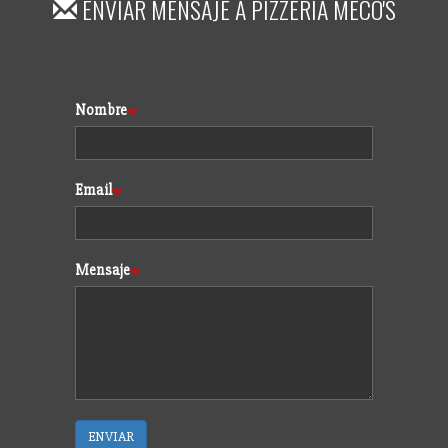
ENVIAR MENSAJE A
PIZZERÍA MECO'S
Formulario
Nombre
Email
Mensaje
ENVIAR