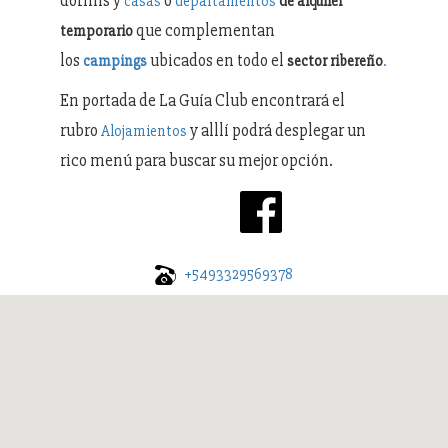
dormis y
o
casas
departamentos
de alquiler
que complementan
temporario
los
ubicados en todo el
campings
sector ribereño
.
En portada de La Guía Club encontrará el
rubro
y alllí podrá desplegar un
Alojamientos
rico menú para buscar su mejor opción.
+5493329569378