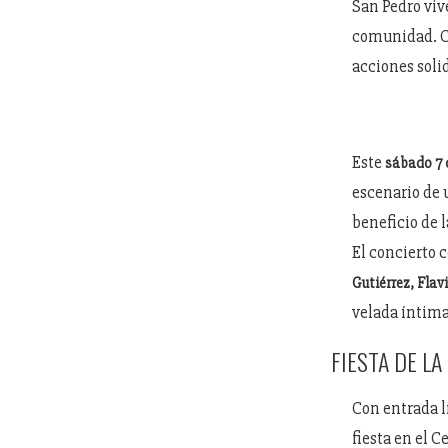
San Pedro viv
comunidad. Co
acciones soli
Este
sábado 7 d
escenario de 
beneficio de l
El concierto 
Gutiérrez, Flav
velada íntima
FIESTA DE L
Con entrada li
fiesta en el 