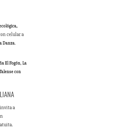
ecológica,
con celular a
.
la Danza
,
ña El Fogón
La
Talense con
ALIANA
invita a
un
atuita.