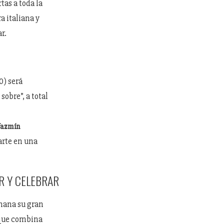
tas a toda la
a italiana y
r.
O
0) será
obre”, a total
Yazmín
arte en una
R Y CELEBRAR
mana su gran
 que combina