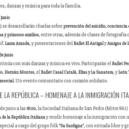
res, danzas y música para toda la familia.
 junio
15 se desarrollarán charlas sobre
prevención del suicidio, conciencia 
, entre otras, además de clases de fotografía 
a y primeros auxilios
of.
, y presentaciones del
y
Laura Aranda
Ballet El Antigal
Amigos de 
e junio
ntinúa con más danzas y música en vivo. Participarán el
Ballet Pe
,
, el
,
, y
do
Hernán Montes
Ballet Casal Catalá
Elías y La Sanatera
León 
. Un evento comunitario con corazón solidario.
mercial
E LA REPÚBLICA – HOMENAJE A LA INMIGRACIÓN IT
de junio a las
, la Sociedad Italiana de San Pedro (Mitre 861) 
18:00
y rendir homenaje a la inmigración con 
 de la República Italiana
special a cargo del grupo folk
, con entrada libre y gr
"Sa Sardigna"