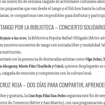
e un nuevo fin de semana cargado de actividades culturales abier
n propuestas que van desde el tango y el folclore hasta la cultur
darias, te compartimos tres imperdibles para disfrutar y participa
TANGO POR LA BIBLIOTECA – CONCIERTO SOLIDARI
, la Biblioteca Popular Rafael Obligado (Mitre 46
e junio a las 21.00
un emotivo encuentro de tango con entrada libre y modalidad “al s
a institución.
contará con la presencia de destacadas artistas como
Olga Solmi, 
, quienes desplegarán su 
ia Alsogaray, María Pilar Cheyllada y Crisol
, cargada de emoción y compromiso con la cultura local.
A CRUZ ROJA – DOS DÍAS PARA COMPARTIR, APRENDE
bre y gratuita, la
organiza este fin de se
Cruz Roja Filial San Pedro
Centro de Comercio (Mitre y San Martín), con una programación