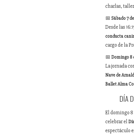
charlas, talle
📅
Sábado 7 de
Desde las 16:
conducta canin
cargo de la Pr
📅
Domingo 8 d
La jornada co
Nave de Arnal
Ballet Alma Co
DÍA D
El domingo 8 
celebrar el
Día
espectáculo e