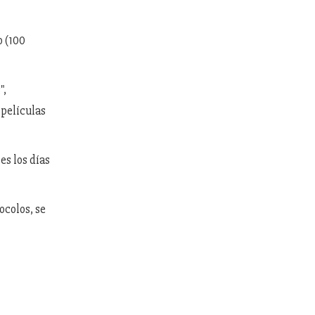
o (100
",
 películas
es los días
ocolos, se