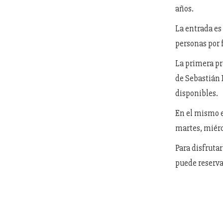
años.
La entrada es 
personas por 
La primera pr
de Sebastián B
disponibles.
En el mismo e
martes, miérc
Para disfrutar
puede reserva