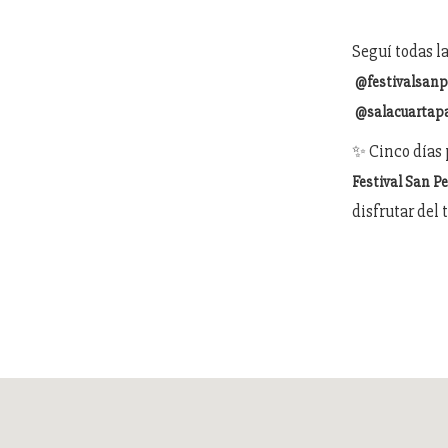
Seguí todas l
@festivalsan
@salacuartap
✨ Cinco días 
Festival San 
disfrutar del 