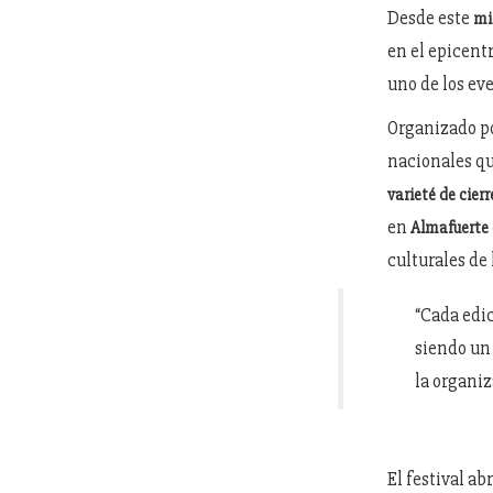
Desde este
mi
en el epicent
uno de los ev
Organizado p
nacionales q
varieté de cierr
en
Almafuerte
culturales de 
“Cada edic
siendo un 
la organiz
El festival abr