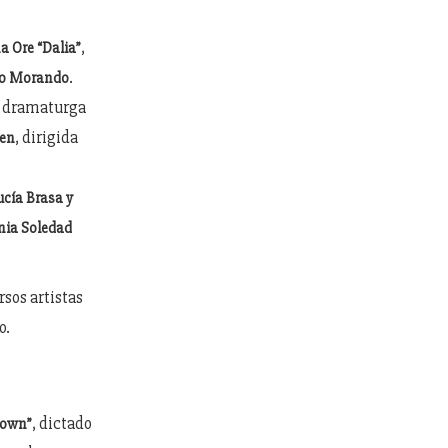
,
 Ore “Dalia”
.
do Morando
 y dramaturga
, dirigida
sen
ucía Brasa y
inia Soledad
rsos artistas
o.
, dictado
lown”