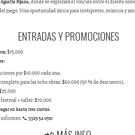
y
, donde se explorará el vínculo entre el diseño sono
Agustín Rijana
el juego. Una oportunidad única para intérpretes, músicos y am
ENTRADAS Y PROMOCIONES
$15.000
bra:
es:
ciones por $10.000 cada una.
ompleto para las ocho obras: $60.000 (50 % de descuento).
 $25.000
estival + taller: $70.000
.
agar en hasta tres cuotas
 informes: 📞
3329 54 0510
📲 MÁS INFO