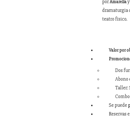
por
Amarella
dramaturgia d
teatro físico.
Valor por o
Promocion
Dos fun
Abono c
Taller:
Combo f
Se puede
p
Reservas e