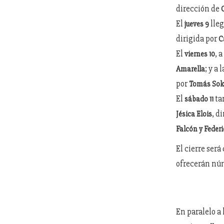
dirección de
El
lleg
jueves 9
dirigida por
C
El
, a
viernes 10
; y a 
Amarella
por
Tomás So
El
ta
sábado 11
, d
Jésica Elois
Falcón y Feder
El cierre ser
ofrecerán nú
En paralelo a 