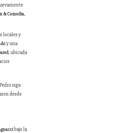
 nuevamente
,
own & Comedia
s locales y
y una
ado
, ubicada
Pared
acios
 Pedro siga
caron desde
bajo la
agnacci