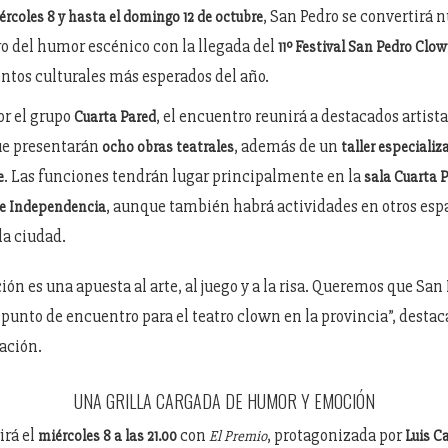
, San Pedro se convertirá
ércoles 8 y hasta el domingo 12 de octubre
ro del humor escénico con la llegada del
11º Festival San Pedro Cl
entos culturales más esperados del año.
or el grupo
, el encuentro reunirá a destacados artista
Cuarta Pared
ue presentarán
, además de un
ocho obras teatrales
taller especializ
. Las funciones tendrán lugar principalmente en la
e
sala Cuarta 
, aunque también habrá actividades en otros esp
 e Independencia
la ciudad.
ión es una apuesta al arte, al juego y a la risa. Queremos que San
punto de encuentro para el teatro clown en la provincia”, desta
ación.
UNA GRILLA CARGADA DE HUMOR Y EMOCIÓN
irá el
con
, protagonizada por
miércoles 8 a las 21.00
El Premio
Luis C