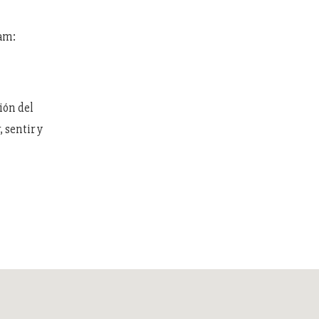
ram:
ión del
 sentir y