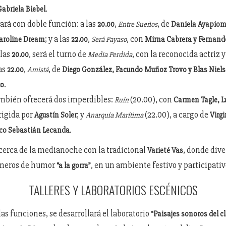
.
Gabriela Biebel
ará con doble función: a las
,
, de
20.00
Entre Sueños
Daniela Ayapioma
; y a las
,
, con
aroline Dream
22.00
Será Payaso
Mirna Cabrera y Fernan
 las
, será el turno de
, con la reconocida actriz
20.00
Media Perdida
las
,
, de
22.00
Amistá
Diego González, Facundo Muñoz Trovo y Blas Niel
.
ko
mbién ofrecerá dos imperdibles:
(20.00), con
Ruín
Carmen Tagle, L
irigida por
; y
(22.00), a cargo de
Agustín Soler
Anarquía Marítima
Virg
.
ico Sebastián Lecanda
á cerca de la medianoche con la tradicional
, donde dive
Varieté Vas
meros de humor
, en un ambiente festivo y participativ
“a la gorra”
TALLERES Y LABORATORIOS ESCÉNICOS
las funciones, se desarrollará el laboratorio
“Paisajes sonoros del c