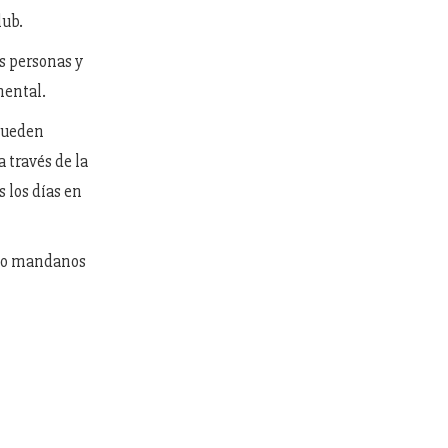
lub.
 personas y
mental.
 pueden
a través de la
s los días en
ino mandanos