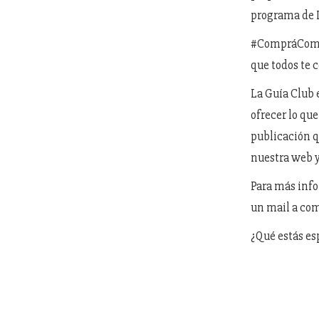
programa de Li
#CompráCompr
que todos te 
La Guía Club 
ofrecer lo que
publicación qu
nuestra web y
Para más inf
un mail a com
¿Qué estás e