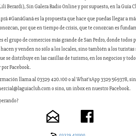
lí Berardi), Sin Galera Radio Online y por supuesto, en la Guía C
á #GanáGaná es la propuesta que hace que puedas llegar a más
conozcan, por que en tiempo de crisis, que te conozcan es funda
es el grupo de comercios más grande de San Pedro, donde todos
 hacen y venden no sólo a los locales, sino también a los turistas 
e se distribuye en las casillas de turismo, en los negocios y todo
 por Facebook.
ormación llama al 03329 420.100 o al What'sApp 3329 569378, s
ercial@laguiaclub.com o sino, un inbox en nuestro Facebook.
sperando?
03329 420100