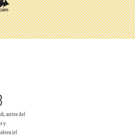
B
ub, antes del
s y
alera (el