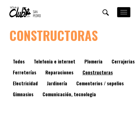
Pasar
al
Toggle
contenido
navigation
principal
CONSTRUCTORAS
Todos
Telefonia e internet
Plomeria
Cerrajerias
Ferreterías
Reparaciones
Constructoras
Electricidad
Jardinería
Cementerios / sepelios
Gimnasios
Comunicación, tecnologia