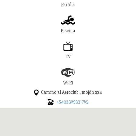
Parrilla
Piscina
TV
Wi Fi
Camino al Aeroclub , mojón 224
+5493329331765