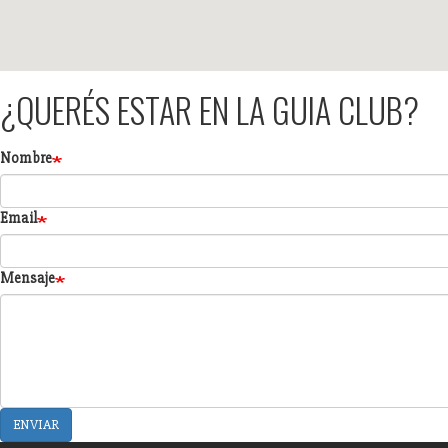
¿QUERÉS ESTAR EN LA GUIA CLUB?
Formulario
Nombre
Email
Mensaje
ENVIAR