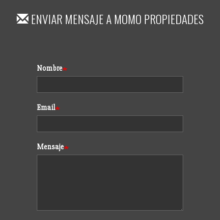
ENVIAR MENSAJE A
MOMO PROPIEDADES
Formulario
Nombre
Email
Mensaje