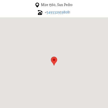
Mire 1560, San Pedro
+5493329598081