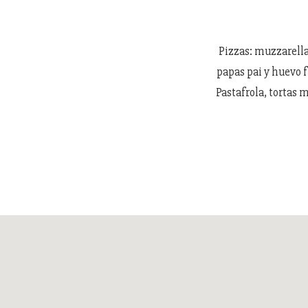
Pizzas: muzzarella
papas pai y huevo f
Pastafrola, tortas 