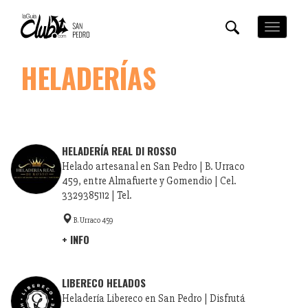
Pasar
al
Toggle
contenido
navigation
principal
HELADERÍAS
HELADERÍA REAL DI ROSSO
Helado artesanal en San Pedro | B. Urraco
459, entre Almafuerte y Gomendio | Cel.
3329385112 | Tel.
B. Urraco 459
+ INFO
LIBERECO HELADOS
Heladería Libereco en San Pedro | Disfrutá