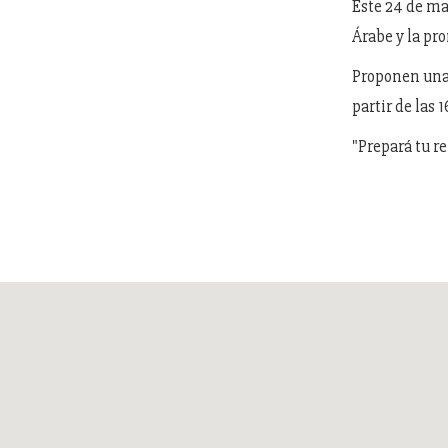
Este 24 de ma
Árabe y la pr
Proponen una 
partir de las 
"Prepará tu r