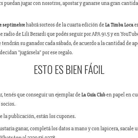
s puedan jugar con nosotros, apostar y ganarse una gran cantid
habrá sorteos de la cuarta edición de
en
e septimebre
La Timba Loca
e radio de Lilí Berardi que podés seguir por APA 91.5 y en YouTub
 tendrán su ganador cada sábado, de acuerdo a la cantidad de a
ecidan "jugársela" por ese regalo.
ESTO ES BIEN FÁCIL
ar, tenés que conseguir un ejemplar de
en papel en cu
La Guía Club
 socios.
e la publicación, están los cupones.
ustaría ganar, completá los datos a mano y con lapicera, sacale u
WhatsApp al 3329 56 9378.