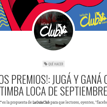
QUÉ HACER
OS PREMIOS!: JUGÁ Y GANÁ 
TIMBA LOCA DE SEPTIEMBR
es la propuesta de
para que lectores, oyentes, "face
a"
LaGuíaClub