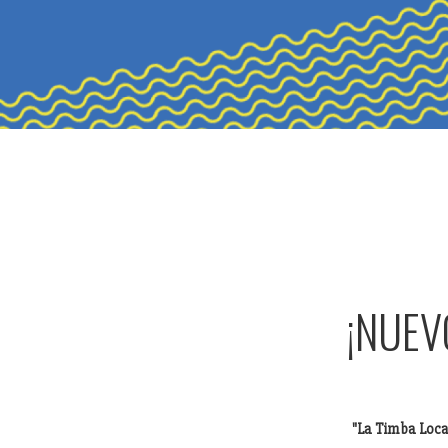
¡NUEV
"La Timba Loc