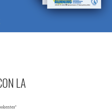
CON LA
E
bookentes"