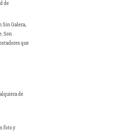
ad de
 Sin Galera,
e. Son
postadores que
alquiera de
n foto y