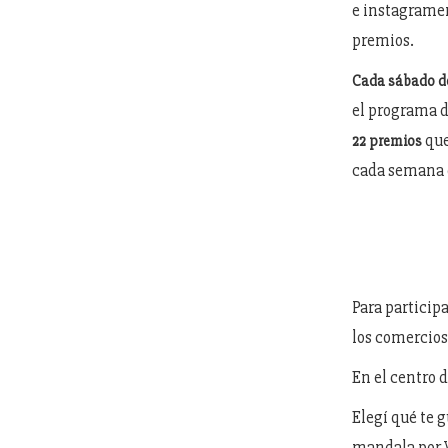
e instagramer
premios.
Cada sábado d
el programa d
que
22 premios
cada semana d
Para particip
los comercios
En el centro d
Elegí qué te g
mandala por 