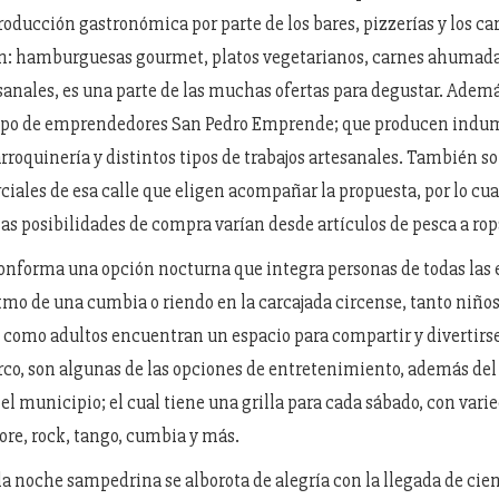
roducción gastronómica por parte de los bares, pizzerías y los ca
lan: hamburguesas gourmet, platos vegetarianos, carnes ahumada
sanales, es una parte de las muchas ofertas para degustar. Adem
rupo de emprendedores San Pedro Emprende; que producen indu
arroquinería y distintos tipos de trabajos artesanales. También 
ciales de esa calle que eligen acompañar la propuesta, por lo cua
s posibilidades de compra varían desde artículos de pesca a rop
onforma una opción nocturna que integra personas de todas las 
itmo de una cumbia o riendo en la carcajada circense, tanto niños
 como adultos encuentran un espacio para compartir y divertirs
circo, son algunas de las opciones de entretenimiento, además del
el municipio; el cual tiene una grilla para cada sábado, con vari
lore, rock, tango, cumbia y más.
la noche sampedrina se alborota de alegría con la llegada de cie