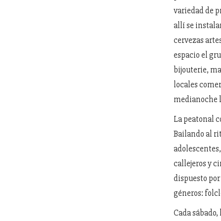
variedad de p
allí se insta
cervezas arte
espacio el g
bijouterie, m
locales comer
medianoche la
La peatonal c
Bailando al r
adolescentes,
callejeros y 
dispuesto por 
géneros: folc
Cada sábado, 