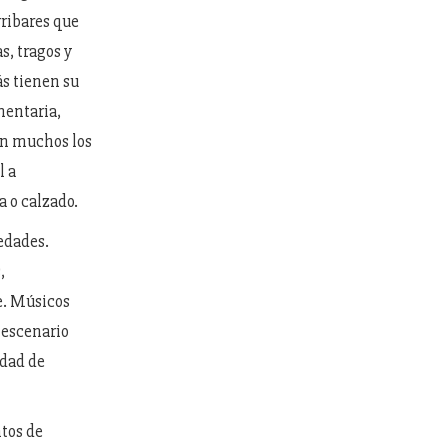
rribares que
s, tragos y
ás tienen su
mentaria,
son muchos los
l a
a o calzado.
edades.
,
e. Músicos
 escenario
edad de
ntos de