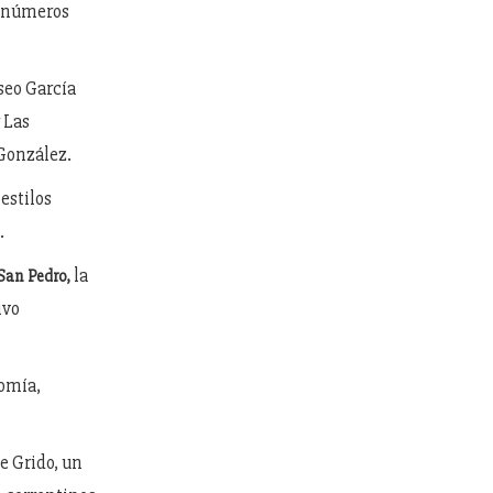
y números
seo García
 Las
 González.
estilos
.
la
 San Pedro,
ivo
omía,
e Grido, un