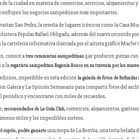
de la ciudad en materia de comercios, servicios, alojamientos 
 confluyen los negocios sampedrinos más importantes.
visitan San Pedro, la reseña de lugares icónicos como la Casa Mu
iblioteca Popular Rafael Obligado, además del nuevo recorrido por
 la cartelería informativa ilustrada por el artista gráfico Mache
ón, conocé a
que producen piezas con 
tres ceramistas sampedrinas
 a la
regatista sampedrina Eugenia Bosco en su travesía por los mares
edrinos, imperdible en esta edición
la galería de fotos de Refundar
 Sin Galera y La Opinión Semanario para compartir fotos del arch
el periódico y encontrarse con miles de recuerdos.
e,
comercios, alojamientos, gastron
recomendados de La Guía Club,
úmeros útiles y los imperdibles sorteos.
una mopa de La Bomba, una torta helada d
l cupón, podés ganarte