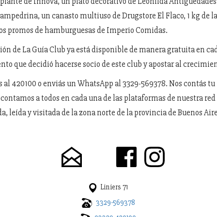
iante de Innova, un plato decorativo de Leonilda Antigüedades,
Sampedrina, un canasto multiuso de Drugstore El Flaco, 1 kg de l
 dos promos de hamburguesas de Imperio Comidas.
ión de La Guía Club ya está disponible de manera gratuita en ca
o que decidió hacerse socio de este club y apostar al crecimien
 al 420100 o enviás un WhatsApp al 3329-569378. Nos contás tu
a contamos a todos en cada una de las plataformas de nuestra red
, leída y visitada de la zona norte de la provincia de Buenos Aire
Liniers 71
3329-569378