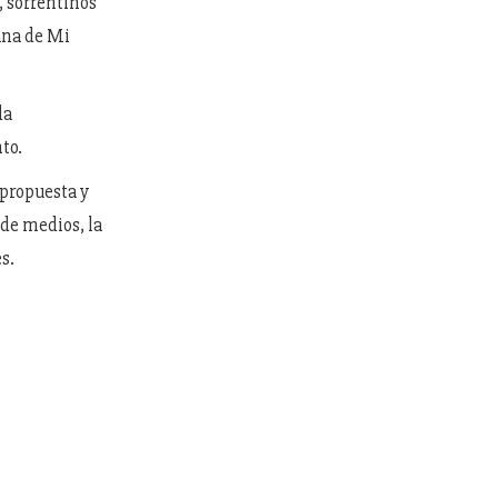
 sorrentinos
ana de Mi
da
to.
 propuesta y
 de medios, la
s.