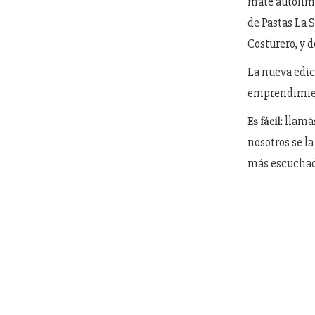
mate autolimp
de Pastas La 
Costurero, y
La nueva edic
emprendimient
llamás
Es fácil:
nosotros se l
más escuchada