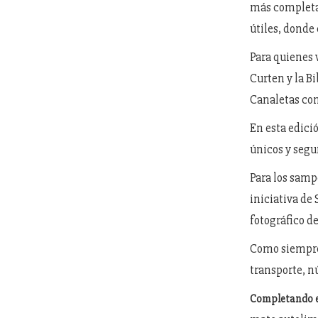
más completa 
útiles, donde
Para quienes 
Curten y la B
Canaletas con
En esta edici
únicos y seguí
Para los samp
iniciativa de
fotográfico d
Como siempr
transporte, n
Completando e