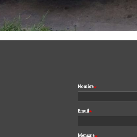
Formulario
Nombre
Email
Mensaje