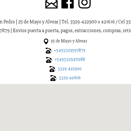
 Pedro | 25 de Mayo y Alvear | Tel. 3329-422900 o 421616 / Cel 3
7879 | Envíos puerta a puerta, pagos, extracciones, compras, reti
25 de Mayo y Alvear
+5493329597879
+5493329471288
3329-422900
3329-421616