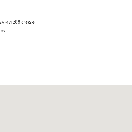
329-471288 o 3329-
ros