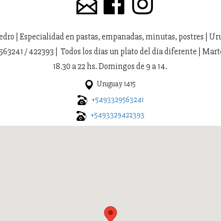
edro | Especialidad en pastas, empanadas, minutas, postres | U
563241 / 422393 | Todos los días un plato del día diferente | Mart
18.30 a 22 hs. Domingos de 9 a 14.
Uruguay 1415
+5493329563241
+5493329422393