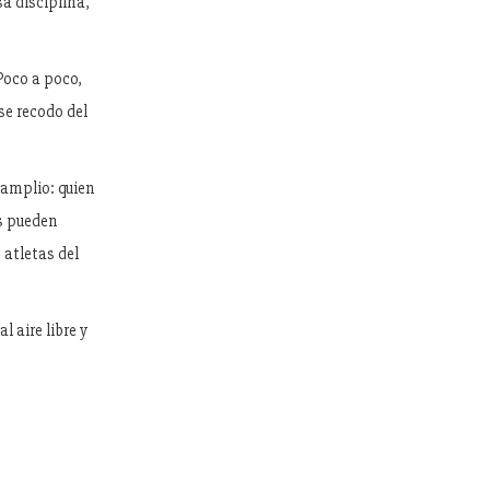
a disciplina,
 Poco a poco,
se recodo del
 amplio: quien
os pueden
 atletas del
 aire libre y