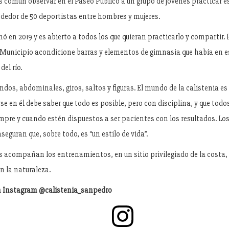
 común observar en el Paseo Público a un grupo de jóvenes practicar es
rededor de 50 deportistas entre hombres y mujeres.
mó en 2019 y es abierto a todos los que quieran practicarlo y compartir.
l Municipio acondicione barras y elementos de gimnasia que había en e
del río.
os, abdominales, giros, saltos y figuras. El mundo de la calistenia es
se en él debe saber que todo es posible, pero con disciplina, y que tod
mpre y cuando estén dispuestos a ser pacientes con los resultados. Los
seguran que, sobre todo, es “un estilo de vida”.
acompañan los entrenamientos, en un sitio privilegiado de la costa, al
n la naturaleza.
 Instagram @calistenia_sanpedro