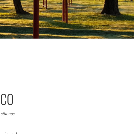
ICO
y
sthenos
,