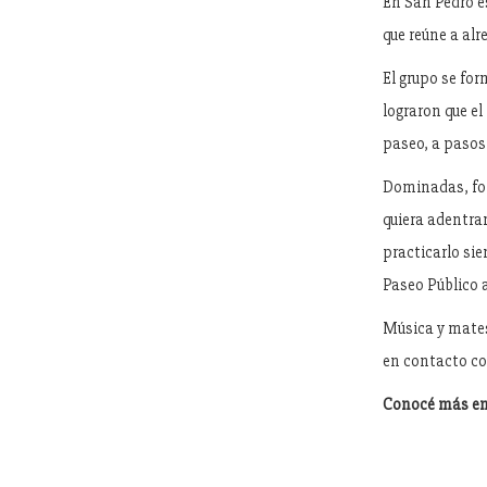
En San Pedro es
que reúne a al
El grupo se for
lograron que e
paseo, a pasos 
Dominadas, fond
quiera adentrar
practicarlo sie
Paseo Público a
Música y mates 
en contacto co
Conocé más en