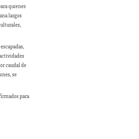
para quienes
mana largos
ulturales,
r escapadas,
 actividades
or caudal de
iones, se
nfirmados para