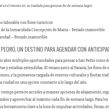
al es el viernes 20, se traslada para generar fin de semana largo)
no laborable con fines turísticos
a de la Inmaculada Concepción de María – Feriado inamovible
avidad – Feriado inamovible
 PEDRO, UN DESTINO PARA AGENDAR CON ANTICIPA
io abre múltiples oportunidades para pensar a San Pedro como d
tas y estadías extendidas. El verano junto al Paraná, los fines de
ierno, y la primavera cargada de eventos culturales y fiestas tra
la ciudad en una opción constante a lo largo del año.
n tiempo permite acceder a mejores opciones de alojamiento, org
rales y aprovechar al máximo cada fin de semana largo. Para los
a herramienta clave a la hora de impulsar actividades, ferias, e