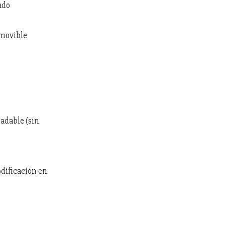
ado
amovible
ladable (sin
odificación en