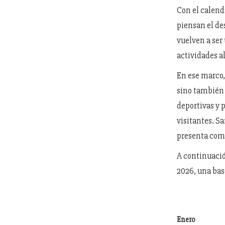
Con el calend
piensan el de
vuelven a ser
actividades al
En ese marco,
sino también 
deportivas y 
visitantes. Sa
presenta como
A continuació
2026, una bas
Enero