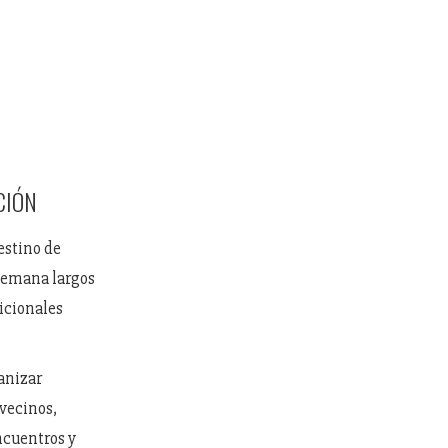
CIÓN
estino de
 semana largos
dicionales
anizar
 vecinos,
ncuentros y