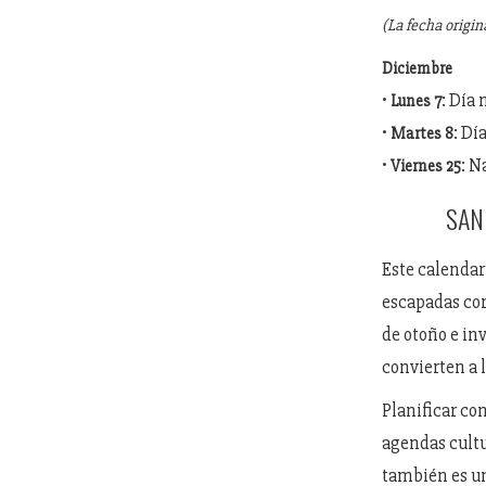
(La fecha origin
Diciembre
•
: Día 
Lunes 7
•
: Dí
Martes 8
•
: N
Viernes 25
SAN
Este calendar
escapadas cor
de otoño e inv
convierten a 
Planificar co
agendas cultu
también es un