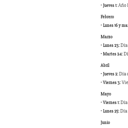
•
: Año
Jueves 1
Febrero
•
Lunes 16 y mar
Marzo
•
: Dí
Lunes 23
•
: D
Martes 24
Abril
•
: Día
Jueves 2
•
: Vi
Viernes 3
Mayo
•
: Dí
Viernes 1
•
: Dí
Lunes 25
Junio