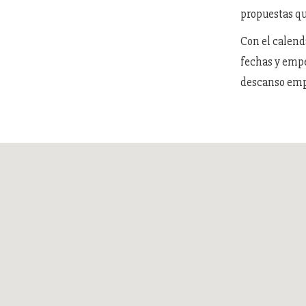
propuestas qu
Con el calend
fechas y empe
descanso empi