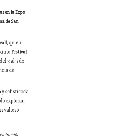
ar en la Expo
ena de San
, quien
wall
róximo
Festival
 del 3 al 5 de
ncia de
 y sofisticada
olo exploran
n valioso
celebración