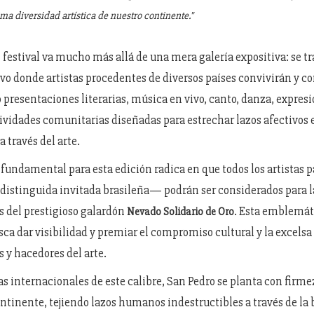
ima diversidad artística de nuestro continente."
l festival va mucho más allá de una mera galería expositiva: se tr
vo donde artistas procedentes de diversos países convivirán y c
o presentaciones literarias, música en vivo, canto, danza, expre
tividades comunitarias diseñadas para estrechar lazos afectivos 
a través del arte.
fundamental para esta edición radica en que todos los artistas p
distinguida invitada brasileña— podrán ser considerados para l
 del prestigioso galardón
. Esta emblemát
Nevado Solidario de Oro
sca dar visibilidad y premiar el compromiso cultural y la excelsa
s y hacedores del arte.
s internacionales de este calibre, San Pedro se planta con firme
ntinente, tejiendo lazos humanos indestructibles a través de la b