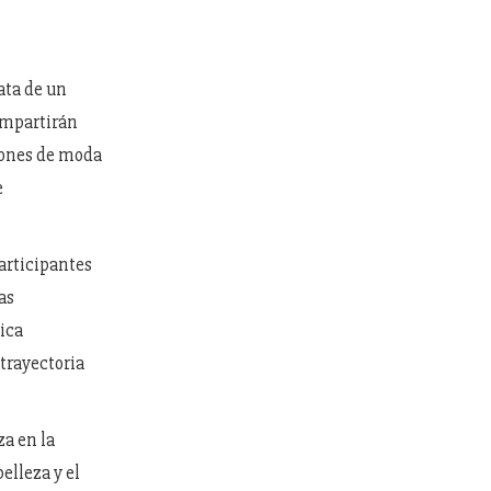
ata de un
ompartirán
siones de moda
e
articipantes
as
ica
 trayectoria
za en la
elleza y el