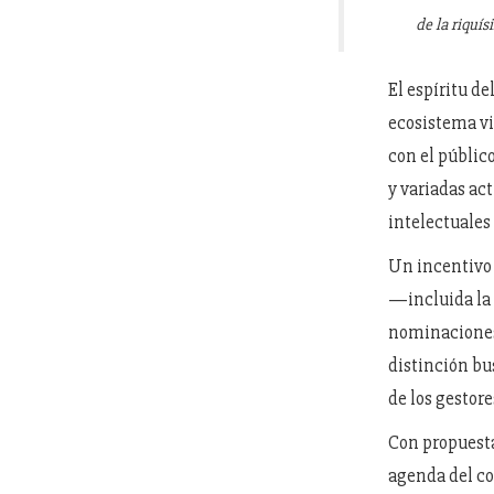
de la riquís
El espíritu de
ecosistema vi
con el públic
y variadas ac
intelectuales 
Un incentivo 
—incluida la 
nominaciones
distinción bu
de los gestore
Con propuesta
agenda del co