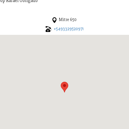
Pop Rafael Obligado
Mitre 650
+5493329520971