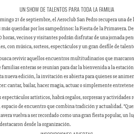
UN SHOW DE TALENTOS PARA TODA LA FAMILIA
mingo 21 de septiembre, el Aeroclub San Pedro recupera una de 
 más queridas por los sampedrinos: la Fiesta de la Primavera. Des
00 horas, vecinos y visitantes podrán disfrutar de una jornada pe
es, con música, sorteos, espectáculos y un gran desfile de talento
busca revivir aquellos encuentros multitudinarios que marcaron
 familias enteras se reunían para dar la bienvenida a la estació
sta nueva edición, la invitación es abierta para quienes se animen
er: cantar, bailar, hacer magia, actuar o simplemente entretener
 espectáculos artísticos, habrá regalos, sorpresas y actividades r
espacio de encuentro que combina tradición y actualidad. “Que
mavera vuelva a ser recordado como una gran fiesta popular, un lu
 destacaron desde la organización.