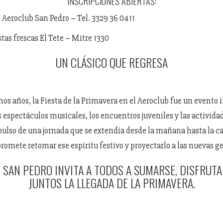
INSCRIPCIONES ABIERTAS:
l Aeroclub San Pedro – Tel. 3329 36 0411
tas frescas El Tete – Mitre 1330
UN CLÁSICO QUE REGRESA
s años, la Fiesta de la Primavera en el Aeroclub fue un evento 
s espectáculos musicales, los encuentros juveniles y las activida
ulso de una jornada que se extendía desde la mañana hasta la caí
promete retomar ese espíritu festivo y proyectarlo a las nuevas g
 SAN PEDRO INVITA A TODOS A SUMARSE, DISFRUTA
JUNTOS LA LLEGADA DE LA PRIMAVERA.