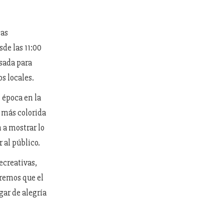
las
de las 11:00
nsada para
s locales.
 época en la
n más colorida
 a mostrar lo
 al público.
ecreativas,
remos que el
gar de alegría