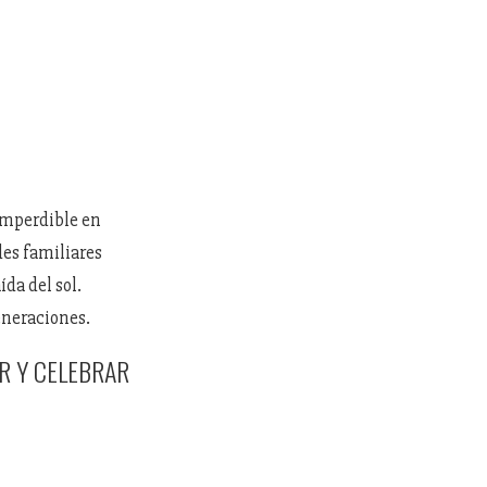
imperdible en
des familiares
da del sol.
eneraciones.
R Y CELEBRAR