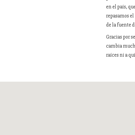
en el país, q
repasamos el 
de la fuente 
Gracias por s
cambia mucho 
raíces ni a qu