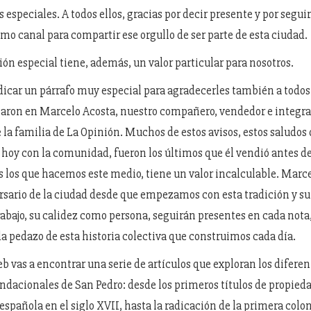
especiales. A todos ellos, gracias por decir presente y por seguir
mo canal para compartir ese orgullo de ser parte de esta ciudad.
ión especial tiene, además, un valor particular para nosotros.
car un párrafo muy especial para agradecerles también a todos
aron en Marcelo Acosta, nuestro compañero, vendedor e integr
 la familia de La Opinión. Muchos de estos avisos, estos saludos
oy con la comunidad, fueron los últimos que él vendió antes de 
os los que hacemos este medio, tiene un valor incalculable. Marce
rsario de la ciudad desde que empezamos con esta tradición y s
rabajo, su calidez como persona, seguirán presentes en cada nota
da pedazo de esta historia colectiva que construimos cada día.
b vas a encontrar una serie de artículos que exploran los diferen
acionales de San Pedro: desde los primeros títulos de propied
española en el siglo XVII, hasta la radicación de la primera colo