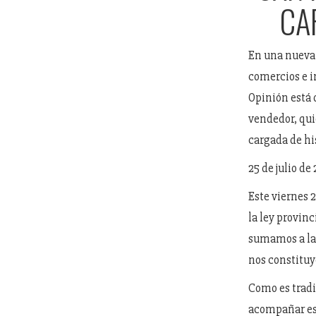
CA
En una nueva 
comercios e i
Opinión está
vendedor, qui
cargada de hi
25 de julio de
Este viernes 
la ley provin
sumamos a la 
nos constitu
Como es tradi
acompañar est