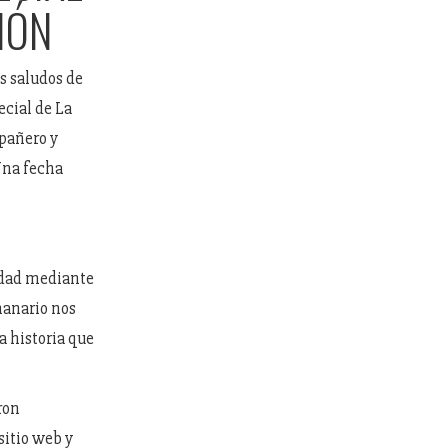
IÓN
s saludos de
ecial de La
pañero y
Una fecha
iudad mediante
manario nos
 historia que
ron
sitio web y