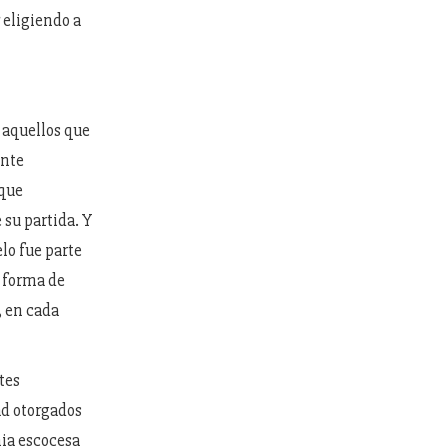
 eligiendo a
 aquellos que
ante
 que
su partida. Y
lo fue parte
u forma de
, en cada
tes
ad otorgados
nia escocesa