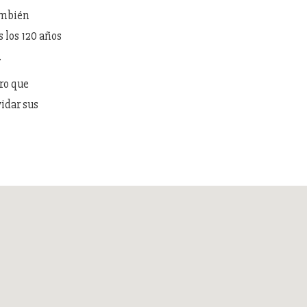
También
 los 120 años
.
ro que
idar sus