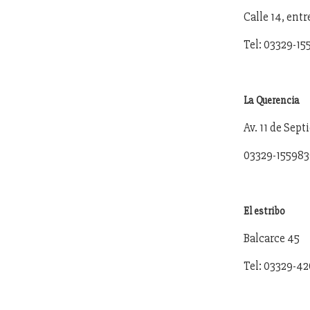
Calle 14, entr
Tel: 03329-15
La Querencia
Av. 11 de Sep
03329-15598
El estribo
Balcarce 45
Tel: 03329-4