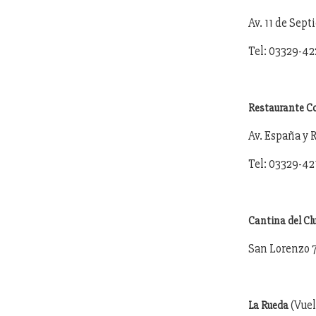
Av. 11 de Sep
Tel: 03329-4
Restaurante C
Av. España y
Tel: 03329-42
Cantina del C
San Lorenzo 
(Vuel
La Rueda