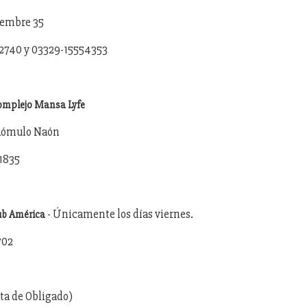
tiembre 35
22740 y 03329-15554353
omplejo Mansa Lyfe
 Rómulo Naón
1835
- Únicamente los días viernes.
lub América
702
ta de Obligado)