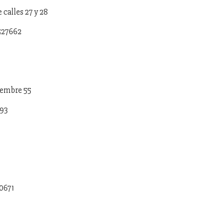
e calles 27 y 28
527662
tiembre 55
393
20671