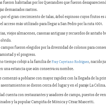
rras fueron habitadas por los Querandíes que fueron desaparecien
jar demasiados rastros.
 por el gran crecimiento de talas, árbol espinoso cuyos frutos es
s el acceso más utilizado para llegar a San Pedro por la ruta 1001.
cias, viejos almacenes, casonas antiguas y recuerdos de antaño 
 olvido.
 campos fueron elegidos por la diversidad de colonos para conser
a amistad y el progreso.
 tiempo cobijó a la familia de
, nacido 
Fray Cayetano Rodríguez
en una estancia que aún conserva su nombre.
 comenzó a poblarse con mayor rapidez con la llegada de la pri
 asentamientos se dieron cerca del lugar y en el paraje La Celina.
idad cuenta con restaurantes y asadores de campo, puestos de vent
inados y la popular Campiña de Mónica y César Mascetti.