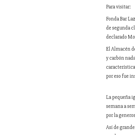
Para visitar:
Fonda Bar Laz
de segunda cl
declarado Mo
El Almacén de
y carbón nada
característic
por eso fue i
La pequeña igl
semana a sem
por la genero
Así de grande