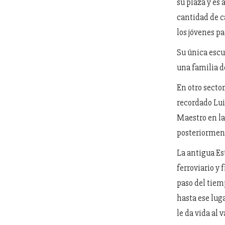
su plaza y es 
cantidad de ca
los jóvenes p
Su única escu
una familia de
En otro sector
recordado Lui
Maestro en la
posteriorment
La antigua Est
ferroviario y 
paso del tiem
hasta ese luga
le da vida al