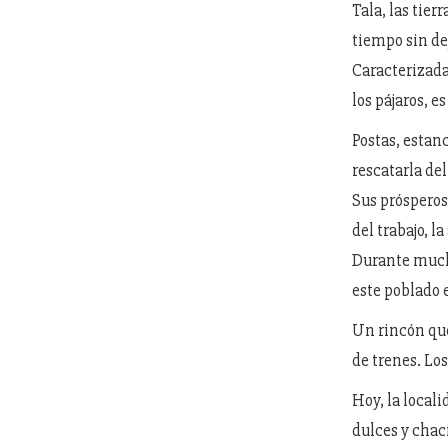
Tala, las tie
tiempo sin de
Caracterizada
los pájaros, e
Postas, estan
rescatarla del
Sus prósperos
del trabajo, l
Durante mucho
este poblado 
Un rincón que
de trenes. Los
Hoy, la local
dulces y chac