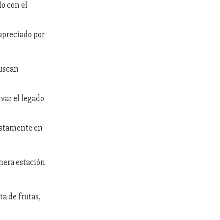
do con el
 apreciado por
buscan
var el legado
justamente en
mera estación
a de frutas,