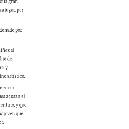
or la gran
a jugar, por
 donado por
niñez el
ibió de
o, y
no artístico.
servicio
ques acusan el
entino, y que
na joven que
r.