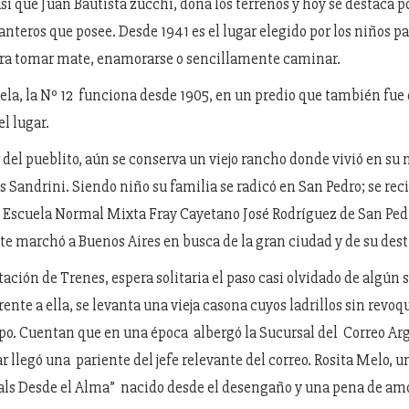
así que Juan Bautista zucchi, dona los terrenos y hoy se destaca p
nteros que posee. Desde 1941 es el lugar elegido por los niños par
ara tomar mate, enamorarse o sencillamente caminar.
ela, la Nº 12 funciona desde 1905, en un predio que también fue
l lugar.
 del pueblito, aún se conserva un viejo rancho donde vivió en su 
s Sandrini. Siendo niño su familia se radicó en San Pedro; se rec
 Escuela Normal Mixta Fray Cayetano José Rodríguez de San Pedr
e marchó a Buenos Aires en busca de la gran ciudad y de su desti
ación de Trenes, espera solitaria el paso casi olvidado de algún 
frente a ella, se levanta una vieja casona cuyos ladrillos sin revo
po. Cuentan que en una época albergó la Sucursal del Correo Arg
r llegó una pariente del jefe relevante del correo. Rosita Melo, u
 vals Desde el Alma” nacido desde el desengaño y una pena de amo