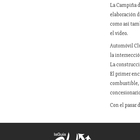
La Campiña de
elaboración de
como así tamb
el video.
Automóvil Cl
la intersecció
La construcci
El primer enc
combustible,
concesionari
Con el pasar d