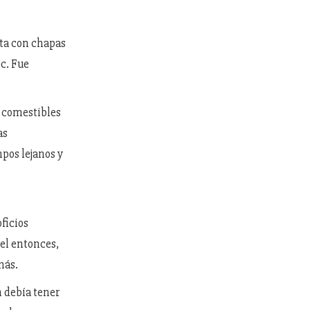
rta con chapas
c. Fue
, comestibles
as
mpos lejanos y
oficios
el entonces,
más.
n debía tener