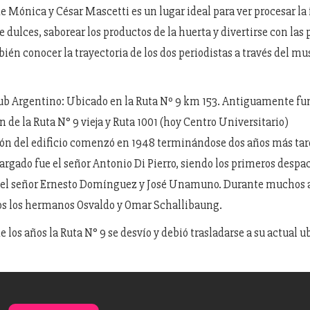
 Mónica y César Mascetti es un lugar ideal para ver procesar la f
 dulces, saborear los productos de la huerta y divertirse con las
ién conocer la trayectoria de los dos periodistas a través del mus
ub Argentino: Ubicado en la Ruta Nº 9 km 153. Antiguamente f
n de la Ruta N° 9 vieja y Ruta 1001 (hoy Centro Universitario)
ón del edificio comenzó en 1948 terminándose dos años más tar
argado fue el señor Antonio Di Pierro, siendo los primeros desp
 el señor Ernesto Domínguez y José Unamuno. Durante muchos 
os los hermanos Osvaldo y Omar Schallibaung.
e los años la Ruta N° 9 se desvío y debió trasladarse a su actual u