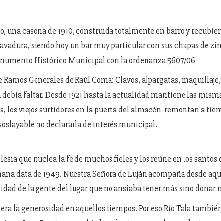
o, una casona de 1910, construida totalmente en barro y recubie
avadura, siendo hoy un bar muy particular con sus chapas de zin
numento Histórico Municipal con la ordenanza 5607/06
 Ramos Generales de Raúl Coma: Clavos, alpargatas, maquillaje
 debía faltar. Desde 1921 hasta la actualidad mantiene las mism
as, los viejos surtidores en la puerta del almacén remontan a tie
nsoslayable no declararla de interés municipal.
esia que nuclea la fe de muchos fieles y los reúne en los santos 
ana data de 1949. Nuestra Señora de Luján acompaña desde aqu
sidad de la gente del lugar que no ansiaba tener más sino donar 
 era la generosidad en aquellos tiempos. Por eso Río Tala tambié