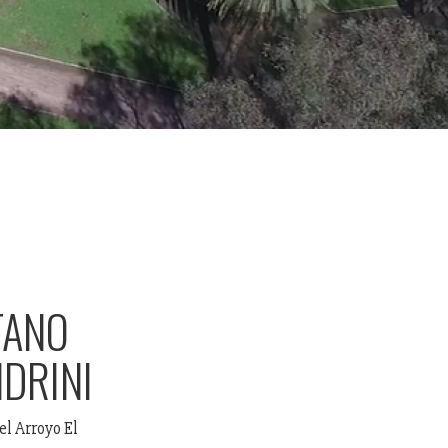
TANO
NDRINI
el Arroyo El