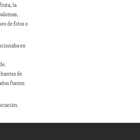
ruta, la
 palomas,
eo de fotos o
uncionaba en
de.
achantes de
años fueron
bicación.