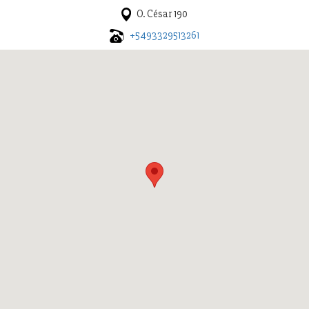
O. César 190
+5493329513261