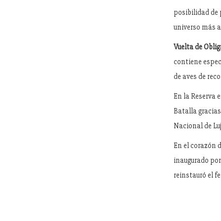
posibilidad de 
universo más a
Vuelta de Obli
contiene especi
de aves de rec
En la Reserva 
Batalla gracias
Nacional de Lu
En el corazón d
inaugurado por
reinstauró el f