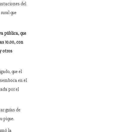
gustaciones del
rural que
ya pública, que
as 10.00, con
y otros
gado, que el
desemboca en el
eada por el
tar guías de
u pique.
sumó la