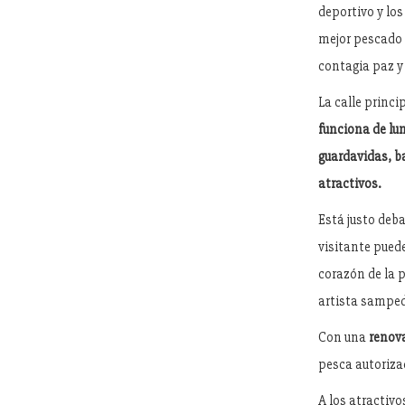
deportivo y los
mejor pescado d
contagia paz y 
La calle princ
funciona de lun
guardavidas, b
atractivos.
Está justo deba
visitante pued
corazón de la p
artista samped
Con una
renov
pesca autoriza
A los atractivo