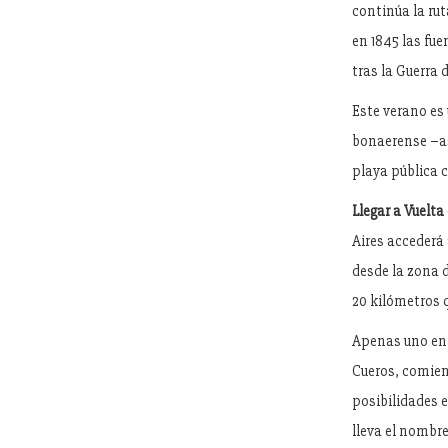
continúa la rut
en 1845 las fu
tras la Guerra 
Este verano es 
bonaerense –as
playa pública c
Llegar a Vuelta
Aires accederá a
desde la zona d
20 kilómetros q
Apenas uno entr
Cueros, comien
posibilidades 
lleva el nombre