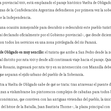
a provincial 1001, está emplazado el paraje histórico Vuelta de Obligado
erzas de la Confederación Argentina defendieron por primera vez la sob
de la Independencia.
una ocasión inmejorable para descubrir o redescubrir este pueblo turís
í declarado oficialmente por el Gobierno provincial–, que desde dici
on todos los servicios en una zona privilegiada del río Paraná.
 de Obligado es muy sencillo:
el turista que arribe a San Pedro desde la
l distrito por ruta 1001 y desde allí continuará viaje hacia el paraje. Qu
e Rosario, ingresará por ruta 191 y en su intersección con Mansilla deb
ue separan el ejido urbano del pueblo de la Soberanía.
a a Vuelta de Obligado sabe de qué se trata: tras atravesar el puente d
zan a vislumbrarse los pintorescos complejos de cabañas para todos l
económicas, que conviven con las antiguas viviendas del pueblo, la úni
 del héroe de la Batalla, Juan Bautista Thorne–, la plaza principal con