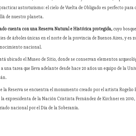
practicar astroturismo: el cielo de Vuelta de Obligado es perfecto para 
llá de nuestro planeta.
gado cuenta con una Reserva Natural e Histórica protegida,
cuyo bosque
es de árboles únicas en el norte de la provincia de Buenos Aires, y es z
onocimiento nacional.
está ubicado el Museo de Sitio, donde se conservan elementos arqueológ
 a una tarea que lleva adelante desde hace 20 años un equipo de la Uni
ján.
e la Reserva se encuentra el monumento creado por el artista Rogelio P
 la expresidenta de la Nación Cristinta Fernández de Kirchner en 2010,
eriado nacional por el Día de la Soberanía.