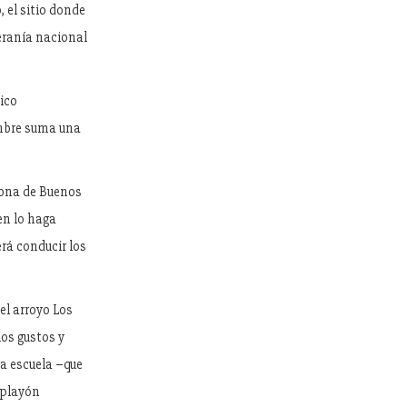
, el sitio donde
eranía nacional
tico
embre suma una
 zona de Buenos
ien lo haga
erá conducir los
el arroyo Los
os gustos y
ca escuela –que
 playón