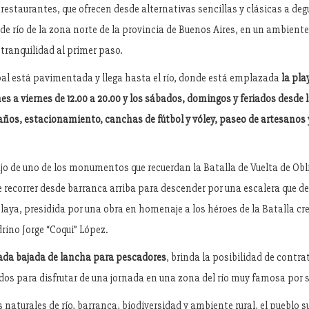
 restaurantes, que ofrecen desde alternativas sencillas y clásicas a de
e río de la zona norte de la provincia de Buenos Aires, en un ambiente 
tranquilidad al primer paso.
ipal está pavimentada y llega hasta el río, donde está emplazada
la pla
es a viernes de 12.00 a 20.00 y los sábados, domingos y feriados desde l
años, estacionamiento, canchas de fútbol y vóley, paseo de artesanos 
jo de uno de los monumentos que recuerdan la Batalla de Vuelta de Obli
e recorrer desde barranca arriba para descender por una escalera que 
laya, presidida por una obra en homenaje a los héroes de la Batalla cr
rino Jorge “Coqui” López.
ada bajada de lancha para pescadores
, brinda la posibilidad de contra
dos para disfrutar de una jornada en una zona del río muy famosa por s
s naturales de río, barranca, biodiversidad y ambiente rural, el pueblo 