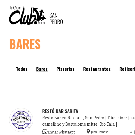
MAIN
NAVIGATION
Pasar
BARES
al
contenido
principal
Todos
Bares
Pizzerias
Restaurantes
Rotiser
RESTÓ BAR SARITA
Resto Bar en Río Tala, San Pedro | Direccion: J
camellino y Bartolome mitre, Río Tala |
+ 
Enviar WhatsApp
Juan Damaso