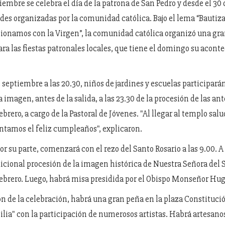
iembre se celebra el día de la patrona de San Pedro y desde el 30
des organizadas por la comunidad católica. Bajo el lema “Bautiz
ionamos con la Virgen”, la comunidad católica organizó una gra
ara las fiestas patronales locales, que tiene el domingo su acon
 septiembre a las 20.30, niños de jardines y escuelas participarán
a imagen, antes de la salida, a las 23.30 de la procesión de las an
ebrero, a cargo de la Pastoral de Jóvenes. "Al llegar al templo sal
antamos el feliz cumpleaños", explicaron.
r su parte, comenzará con el rezo del Santo Rosario a las 9.00. A 
adicional procesión de la imagen histórica de Nuestra Señora del 
Febrero. Luego, habrá misa presidida por el Obispo Monseñor Hu
n de la celebración, habrá una gran peña en la plaza Constituci
ilia" con la participación de numerosos artistas. Habrá artesanos