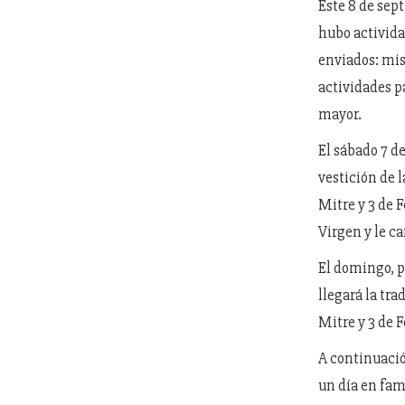
Este 8 de sept
hubo activida
enviados: mis
actividades p
mayor.
El sábado 7 de
vestición de l
Mitre y 3 de F
Virgen y le c
El domingo, po
llegará la tr
Mitre y 3 de 
A continuació
un día en fam