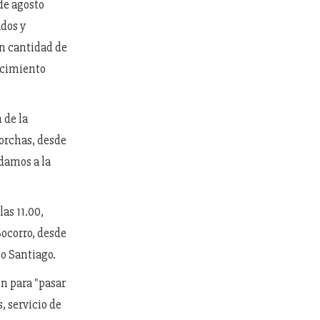
 de agosto
ados y
n cantidad de
tecimiento
 de la
torchas, desde
udamos a la
las 11.00,
Socorro, desde
go Santiago.
ón para "pasar
, servicio de