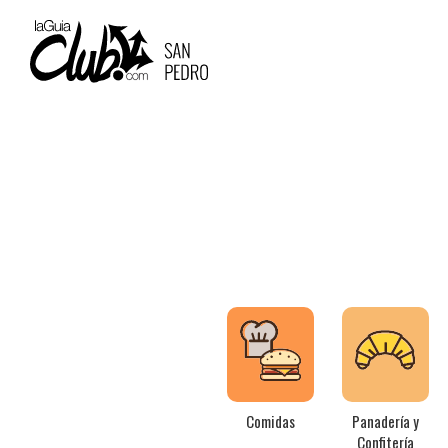
MAIN
NAVIGATION
Pasar
al
contenido
principal
Comidas
Panadería y
Confitería