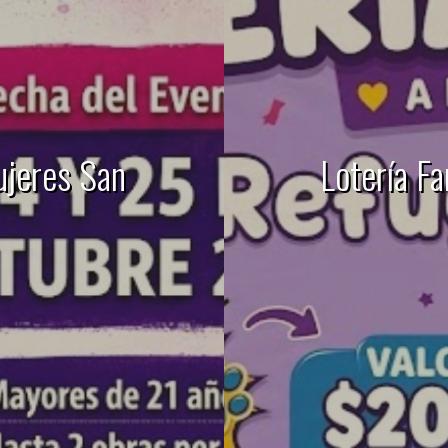
ujeres San
Lotería Fa