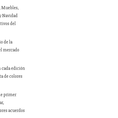
n, Muebles,
 y Navidad
tivos del
o de la
del mercado
n cada edición
ta de colores
de primer
ar,
jores acuerdos