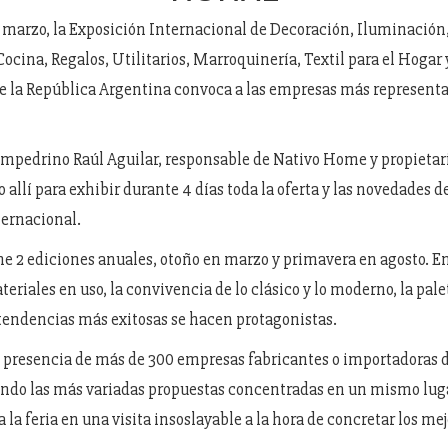
de marzo, la Exposición Internacional de Decoración, Iluminació
Cocina, Regalos, Utilitarios, Marroquinería, Textil para el Hogar
 la República Argentina convoca a las empresas más representa
sampedrino Raúl Aguilar, responsable de Nativo Home y propietari
 allí para exhibir durante 4 días toda la oferta y las novedades 
ternacional.
ne 2 ediciones anuales, otoño en marzo y primavera en agosto. E
eriales en uso, la convivencia de lo clásico y lo moderno, la pale
 tendencias más exitosas se hacen protagonistas.
a presencia de más de 300 empresas
fabricantes o importadoras 
endo las más variadas propuestas concentradas en un mismo lug
 la feria en una visita insoslayable a la hora de concretar los me