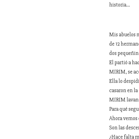
historia…
Mis abuelos 
de 12 hermano
dos pequeñine
El partió a hac
MIRIM, se ace
Ella lo despid
casaron en la
MIRIM lavando
Para qué segui
Ahora vemos 
Son las desce
¿Hace falta 