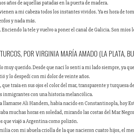
s años de aquellas patadas en la puerta de madera.
 vienen a mi cabeza todos los instantes vividos. Ya es hora de to
erdos y nada más.
 Enciendo la tele y vuelvo a poner el canal de Galicia. Son míos l
URCOS, POR VIRGINIA MARÍA AMADO (LA PLATA, B
o muy querido. Desde que nací lo sentí a mi lado siempre, ya que
ió y lo despedí con mi dolor de veinte años.
, que traía en sus ojos el color del mar, transparente y turquesa d
s inmigrantes con una historia melancólica.
ía llamarse Ali Handem, había nacido en Constantinopla, hoy E
aba muchas horas en soledad, mirando las costas del Mar Negro,
s que viajó a Argentina como polizón.
ilia con mi abuela criolla de la que nacieron cuatro hijos, el me