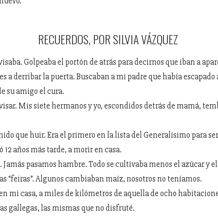
nuevo.
RECUERDOS, POR SILVIA VÁZQUEZ
visaba. Golpeaba el portón de atrás para decirnos que iban a apar
les a derribar la puerta. Buscaban a mi padre que había escapado
de su amigo el cura.
visar. Mis siete hermanos y yo, escondidos detrás de mamá, te
ido que huir. Era el primero en la lista del Generalísimo para ser
ó 12 años más tarde, a morir en casa.
 Jamás pasamos hambre. Todo se cultivaba menos el azúcar y el 
las “feiras”. Algunos cambiaban maíz, nosotros no teníamos.
en mi casa, a miles de kilómetros de aquella de ocho habitacione
zas gallegas, las mismas que no disfruté.