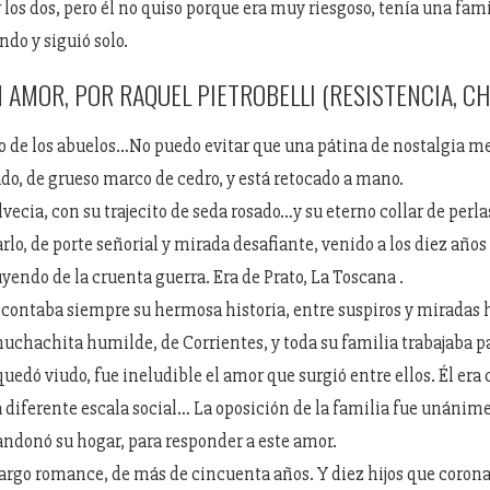
los dos, pero él no quiso porque era muy riesgoso, tenía una fami
ndo y siguió solo.
 AMOR, POR RAQUEL PIETROBELLI (RESISTENCIA, C
to de los abuelos…No puedo evitar que una pátina de nostalgia me
ado, de grueso marco de cedro, y está retocado a mano.
ecia, con su trajecito de seda rosado…y su eterno collar de perl
o, de porte señorial y mirada desafiante, venido a los diez años 
yendo de la cruenta guerra. Era de Prato, La Toscana .
contaba siempre su hermosa historia, entre suspiros y miradas
muchachita humilde, de Corrientes, y toda su familia trabajaba p
uedó viudo, fue ineludible el amor que surgió entre ellos. Él era 
 diferente escala social… La oposición de la familia fue unánime
ndonó su hogar, para responder a este amor.
argo romance, de más de cincuenta años. Y diez hijos que coron