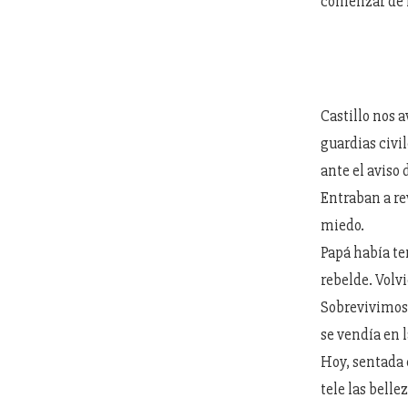
comenzar de 
Castillo nos a
guardias civi
ante el aviso 
Entraban a re
miedo.
Papá había ten
rebelde. Volvi
Sobrevivimos.
se vendía en 
Hoy, sentada 
tele las belle