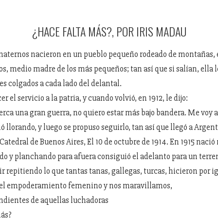
¿HACE FALTA MÁS?, POR IRIS MADAU
maternos nacieron en un pueblo pequeño rodeado de montañas, e
s, medio madre de los más pequeños; tan así que si salían, ella 
s colgados a cada lado del delantal.
er el servicio a la patria, y cuando volvió, en 1912, le dijo:
rca una gran guerra, no quiero estar más bajo bandera. Me voy 
ió llorando, y luego se propuso seguirlo, tan así que llegó a Argent
 Catedral de Buenos Aires, El 10 de octubre de 1914. En 1915 nació
 y planchando para afuera consiguió el adelanto para un terre
r repitiendo lo que tantas tanas, gallegas, turcas, hicieron por i
el empoderamiento femenino y nos maravillamos,
ndientes de aquellas luchadoras
más?