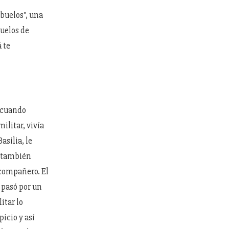
buelos", una
buelos de
 te
e cuando
litar, vivía
asilia, le
o también
 compañero. El
 pasó por un
itar lo
icio y así