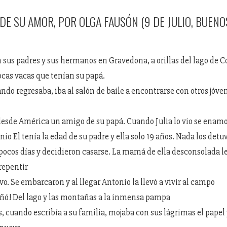
DE SU AMOR, POR OLGA FAUSÓN (9 DE JULIO, BUENO
on sus padres y sus hermanos en Gravedona, a orillas del lago de 
ocas vacas que tenían su papá.
ando regresaba, iba al salón de baile a encontrarse con otros jóve
desde América un amigo de su papá. Cuando Julia lo vio se enam
nio El tenía la edad de su padre y ella solo 19 años. Nada los detu
pocos días y decidieron casarse. La mamá de ella desconsolada l
rrepentir
o. Se embarcaron y al llegar Antonio la llevó a vivir al campo
ñó! Del lago y las montañas a la inmensa pampa
 cuando escribía a su familia, mojaba con sus lágrimas el papel 