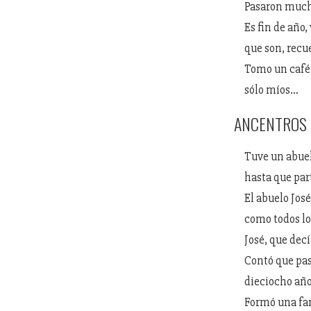
Pasaron mucho
Es fin de año,
que son, recu
Tomo un café.
sólo míos…
ANCENTROS T
Tuve un abuel
hasta que part
El abuelo José
como todos lo
José, que dec
Contó que pas
dieciocho año
Formó una fam