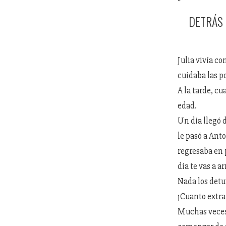
DETRÁS 
Julia vivía c
cuidaba las p
A la tarde, cu
edad.
Un día llegó 
le pasó a Anto
regresaba en 
día te vas a a
Nada los detuv
¡Cuanto extra
Muchas veces,