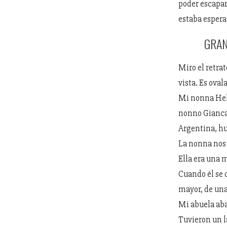
poder escapar 
estaba espera
GRAN
Miro el retra
vista. Es oval
Mi nonna Helv
nonno Giancarl
Argentina, hu
La nonna nos 
Ella era una 
Cuando él se q
mayor, de una
Mi abuela aba
Tuvieron un l