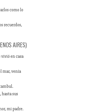
marlos como lo
os recuerdos,
UENOS AIRES)
 vivió en casa
el mar, venía
stambul.
 hasta sus
nor, mi padre.