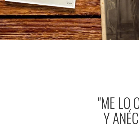
"ME LO 
Y ANÉC