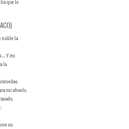
lia que lo
HACO)
 nuble la
as… Y mi
a la
 húmedas.
ara mi abuelo.
casado,
.
aron su