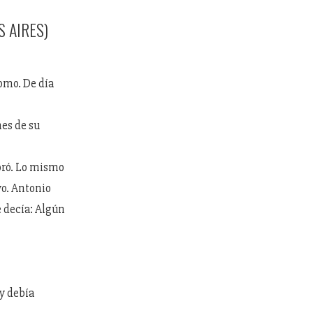
S AIRES)
Como. De día
nes de su
oró. Lo mismo
vo. Antonio
e decía: Algún
y debía