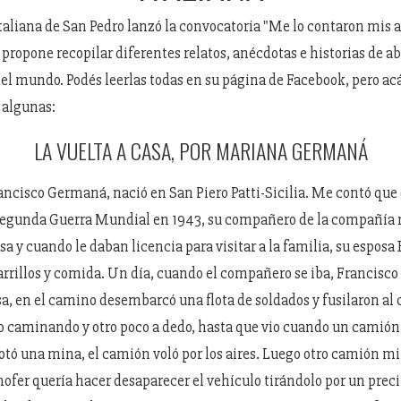
taliana de San Pedro lanzó la convocatoria "Me lo contaron mis a
 propone recopilar diferentes relatos, anécdotas e historias de a
del mundo. Podés leerlas todas en su página de Facebook, pero acá
 algunas:
LA VUELTA A CASA, POR MARIANA GERMANÁ
ancisco Germaná, nació en San Piero Patti-Sicilia. Me contó qu
Segunda Guerra Mundial en 1943, su compañero de la compañía mi
sa y cuando le daban licencia para visitar a la familia, su esposa B
rillos y comida. Un día, cuando el compañero se iba, Francisc
asa, en el camino desembarcó una flota de soldados y fusilaron al
o caminando y otro poco a dedo, hasta que vio cuando un camión
otó una mina, el camión voló por los aires. Luego otro camión mil
hofer quería hacer desaparecer el vehículo tirándolo por un precip