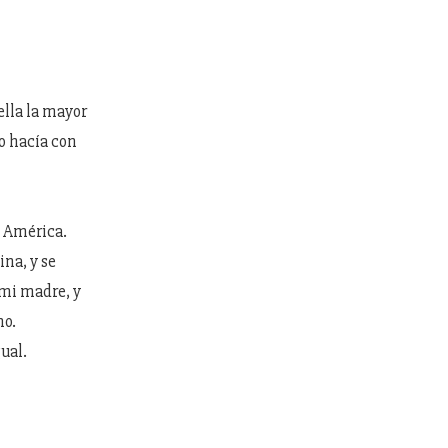
lla la mayor
lo hacía con
a América.
ina, y se
 mi madre, y
no.
gual.