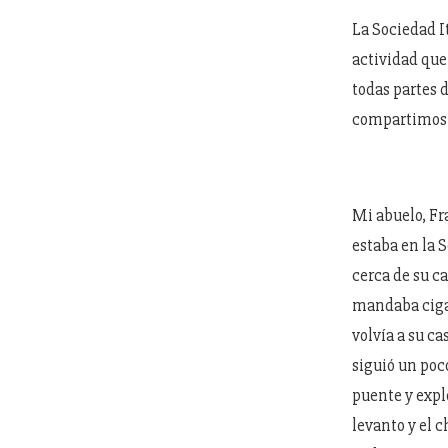
La Sociedad I
actividad que
todas partes 
compartimos
Mi abuelo, Fr
estaba en la 
cerca de su ca
mandaba cigar
volvía a su c
siguió un poc
puente y expl
levanto y el c