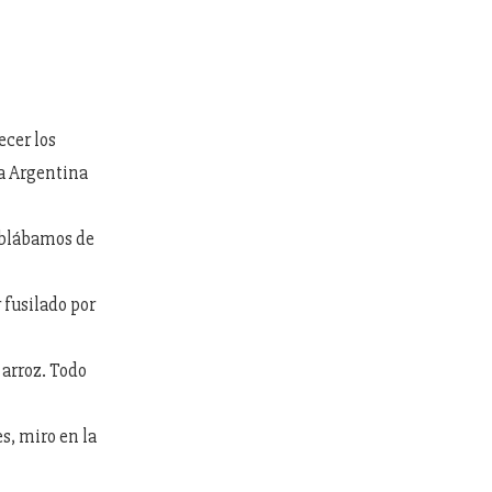
ecer los
 a Argentina
mblábamos de
 fusilado por
arroz. Todo
s, miro en la