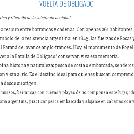
VUELTA DE OBLIGADO
rico y ribereño de la soberanía nacional
ria respira entre barrancas y cadenas. Con apenas 261 habitantes,
ímbolo de la resistencia argentina: en 1845, las fuerzas de Rosas
l Paraná del avance anglo-francés. Hoy, el monumento de Rogeli
ver a la Batalla de Obligado” conservan viva esa memoria.
bina historia y naturaleza: pesca de costa o embarcada, senderos
on vista al río. Es el destino ideal para quienes buscan compren
a desde su origen.
useos, barrancas con cuevas y playas de río componen este lugar, id
toria argentina, practicar pesca embarcada y alojarse en cabañas con v