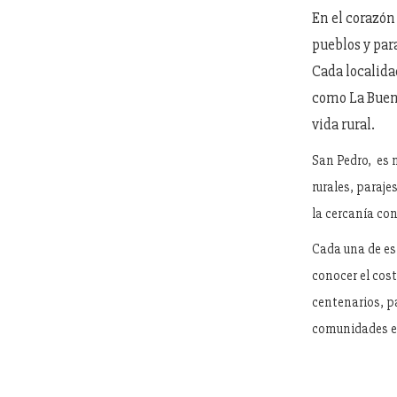
En el corazón
pueblos y par
Cada localida
como La Buena
vida rural.
San Pedro, es 
rurales, paraje
la cercanía con 
Cada una de es
conocer el cos
centenarios, p
comunidades es 