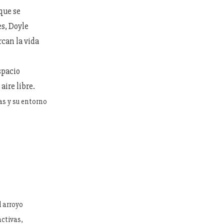
que se
es, Doyle
can la vida
spacio
aire libre.
las y su entorno
l arroyo
activas,