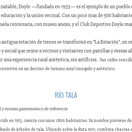
trañable, Doyle —fundado en 1933— es el ejemplo de un pueblo 
a educación y la unión vecinal. Con un poco mas de 500 habitant
uela centenaria, con museo anexo, y el Club Deportivo Doyle mar
la antigua estación de trenes se transformó en “La Estación”, un e
 social que reúne a vecinos y visitantes con parrillas y mesas al 
ir una experiencia rural auténtica, sin artificios.
Sus calles sencil
onvierten en un destino de turismo rural tranquilo y auténtico.
RÍO TALA
l y turismo gastronómico de referencia
acido en 1913, cuenta con unos 1.800 habitantes. Su nombre proviene de
ado de árboles de tala. Ubicado sobre la Ruta 1001, combina chacras 