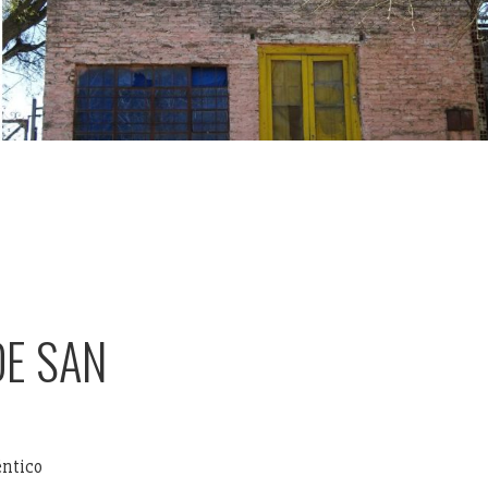
DE SAN
éntico