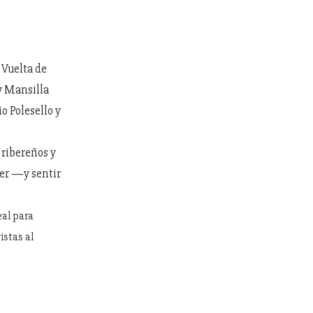
 Vuelta de
 y Mansilla
o Polesello y
 ribereños y
der —y sentir
eal para
istas al