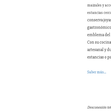
maizales y acce
estancias cerc
conserva joya
gastronómico 
emblema del 
Con su cocina
artesanal y d
estancias o p
Saber más...
Desconexión tota