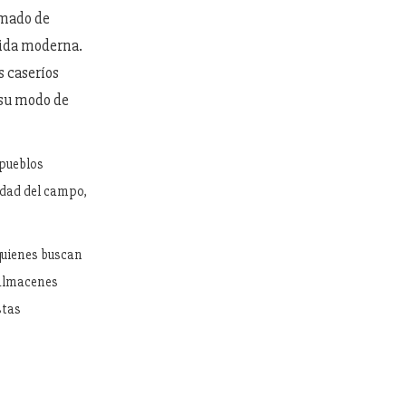
amado de
vida moderna.
 caseríos
 su modo de
 pueblos
lidad del campo,
quienes buscan
 almacenes
stas