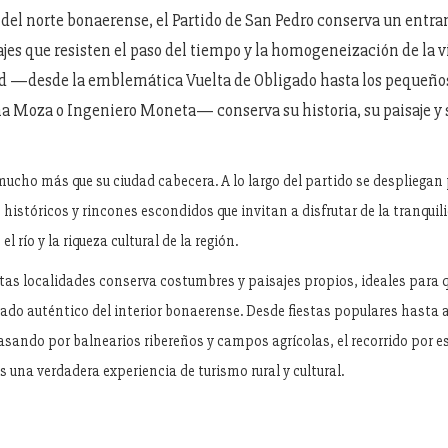
 del norte bonaerense, el Partido de San Pedro conserva un entr
ajes que resisten el paso del tiempo y la homogeneización de la 
d —desde la emblemática Vuelta de Obligado hasta los pequeños
 Moza o Ingeniero Moneta— conserva su historia, su paisaje y
mucho más que su ciudad cabecera. A lo largo del partido se despliegan
s históricos y rincones escondidos que invitan a disfrutar de la tranqui
el río y la riqueza cultural de la región.
tas localidades conserva costumbres y paisajes propios, ideales para 
tado auténtico del interior bonaerense. Desde fiestas populares hasta
asando por balnearios ribereños y campos agrícolas, el recorrido por e
una verdadera experiencia de turismo rural y cultural.