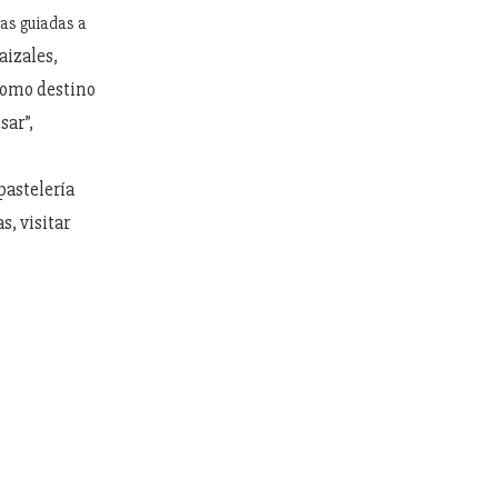
tas guiadas a
aizales,
como destino
sar”,
pastelería
s, visitar