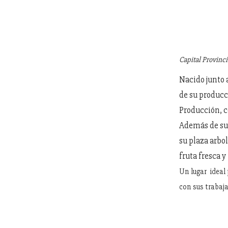
Capital Provinc
Nacido junto a
de su producci
Producción, c
Además de su 
su plaza arbo
fruta fresca y
Un lugar ideal 
con sus trabaja