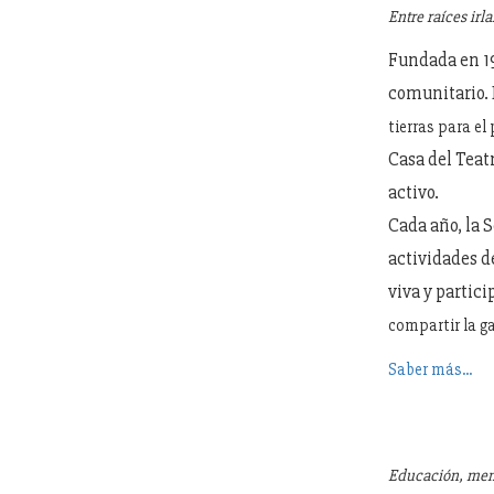
Entre raíces irl
Fundada en 19
comunitario. 
tierras para el
Casa del Teat
activo.
Cada año, la 
actividades d
viva y partici
compartir la g
Saber más...
Educación, mem