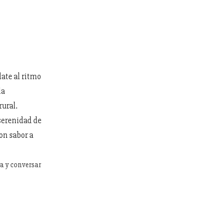
late al ritmo
la
rural.
serenidad de
on sabor a
ra y conversar