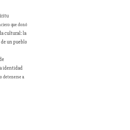
íritu
nciero que donó
a cultural: la
a de un pueblo
de
na identidad
 o detenerse a