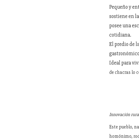
Pequeño y en
sostiene en l
posee una esc
cotidiana.
El predio de 
gastronómico y
Ideal para viv
de chacras lo c
Innovación rura
Este pueblo, n
homónimo, rode