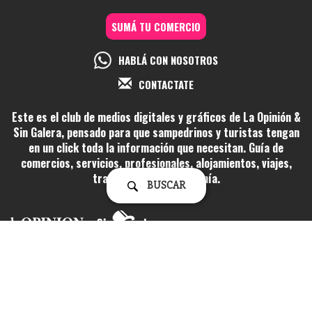
SUMÁ TU COMERCIO
HABLÁ CON NOSOTROS
CONTACTATE
Este es el club de medios digitales y gráficos de La Opinión &
Sin Galera, pensado para que sampedrinos y turistas tengan
en un click toda la información que necesitan. Guía de
comercios, servicios, profesionales, alojamientos, viajes,
transporte y gastronomía.
BUSCAR
Fundado el 8 de abril de 1992. Registro de la Propiedad Intelectual Nº
92025279 | Propietario: La Opinión Semanario SRL | Directora: Lidia
Inés Berardi
Liniers 71, San Pedro, Buenos Aires (2930) Tel. (03329) 420100 | Cel.
(03329) 15569378