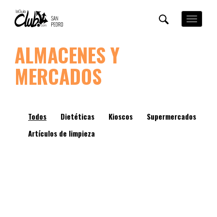
Pasar
al
Toggle
contenido
navigation
principal
ALMACENES Y
MERCADOS
Todos
Dietéticas
Kioscos
Supermercados
Artículos de limpieza