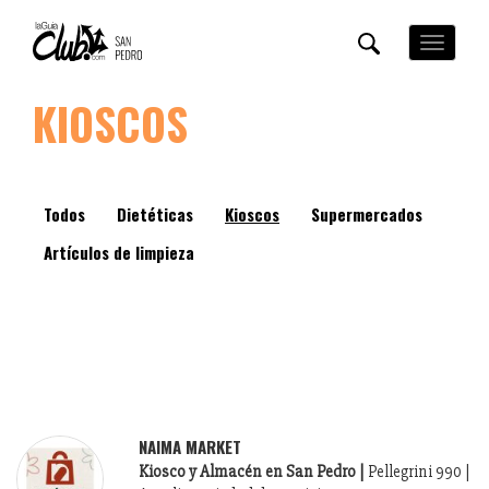
Pasar
al
Toggle
contenido
navigation
principal
KIOSCOS
Todos
Dietéticas
Kioscos
Supermercados
Artículos de limpieza
NAIMA MARKET
Kiosco y Almacén en San Pedro |
Pellegrini 990 |