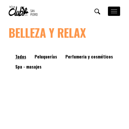
Pasar
al
Toggle
contenido
navigation
principal
BELLEZA Y RELAX
Todos
Peluquerías
Perfumeria y cosméticos
Spa - masajes