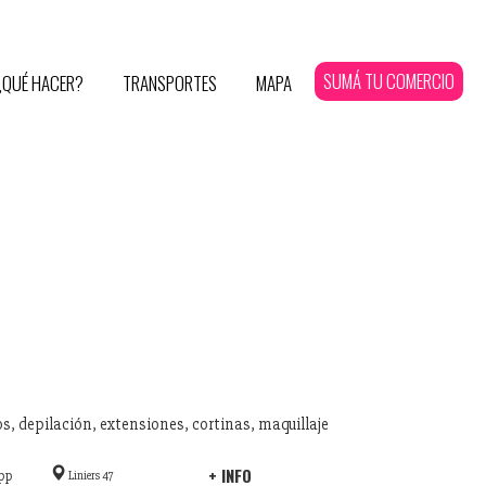
SUMÁ TU COMERCIO
¿QUÉ HACER?
TRANSPORTES
MAPA
s, depilación, extensiones, cortinas, maquillaje
+ INFO
pp
Liniers 47