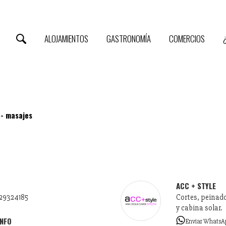
ALOJAMIENTOS
GASTRONOMÍA
COMERCIOS
 - masajes
ACC + STYLE
329324185
Cortes, peinado
y cabina solar.
INFO
Enviar WhatsA