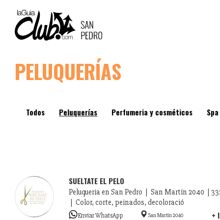
MAIN
NAVIGATION
Pasar
PELUQUERÍAS
al
contenido
principal
Todos
Peluquerías
Perfumeria y cosméticos
Spa
SUELTATE EL PELO
Peluqueria en San Pedro | San Martín 2040 | 3
| Color, corte, peinados, decoloració
+ 
Enviar WhatsApp
San Martín 2040