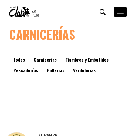
Pasar
al
Toggle
contenido
navigation
principal
CARNICERÍAS
Todos
Carnicerías
Fiambres y Embutidos
Pescaderías
Pollerias
Verdulerias
EL PAMPA