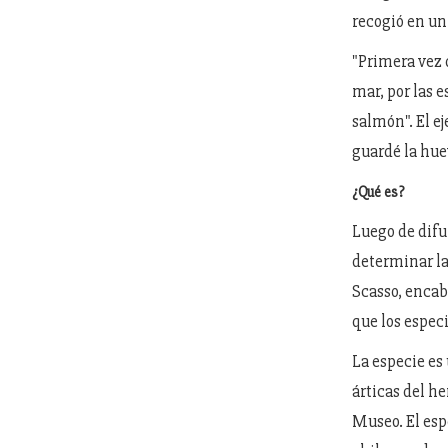
recogió en un 
"Primera vez q
mar, por las e
salmón". El e
guardé la huev
¿Qué es?
Luego de difu
determinar la
Scasso, encabe
que los espec
La especie es
árticas del h
Museo. El espe