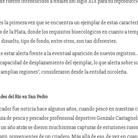
de fueron introducidos a finales del siglo XIX para su reproducc
es la primera vez que se encuentra un ejemplar de estas caracterí
o de la Plata, donde los requisitos bioecológicos en cuanto a tem
disuelto, tipo de fondo, entre otros, son tan diferentes.
e estar alerta frente a la eventual aparición de nuevos registros
 capacidad de desplazamiento del ejemplar, lo que alerta sobre s
 amplias regiones", consideraron desde la entidad nicoleña.
ades del Río en San Pedro
ador fue noticia hace algunos años, cuando pescó en nuestras c
guía de pesca y pescador profesional deportivo Gonzalo Castagnol
un año atrás se dieron muchísimas capturas de esturiones rusos
azú, provenientes de un criadero. Más allá de eso, de vez en cu