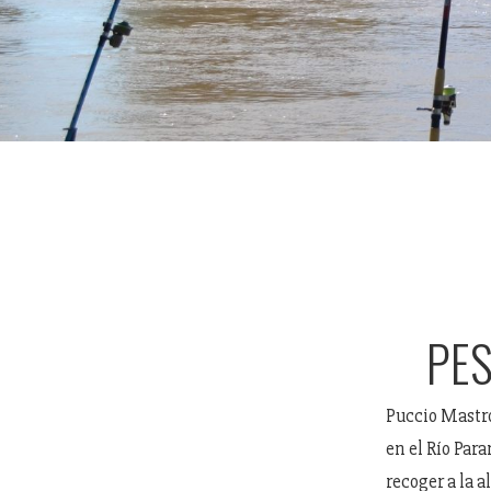
PES
Puccio Mastro
en el Río Par
recoger a la a