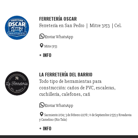
FERRETERÍA OSCAR
Ferretería en San Pedro | Mitre 3153 | Cel.
Enviar WhatsApp
Mitre 3153
+ INFO
LA FERRETERÍA DEL BARRIO
Todo tipo de herramientas para
construcción: caños de PVC, escaleras,
cuchillería, calefones, cañ
Enviar WhatsApp
Sarmiento 2174; 3 de Febrero 2278; 11 de Septiembre 2535 y Rivadavia
y Camelino (Río Tala)
+ INFO