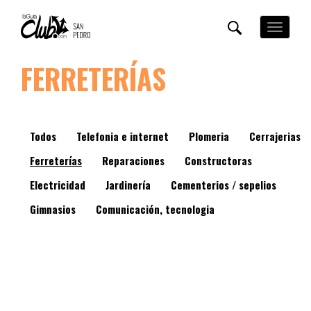
Pasar
al
Toggle
contenido
navigation
principal
FERRETERÍAS
Todos
Telefonia e internet
Plomeria
Cerrajerias
Ferreterías
Reparaciones
Constructoras
Electricidad
Jardinería
Cementerios / sepelios
Gimnasios
Comunicación, tecnologia