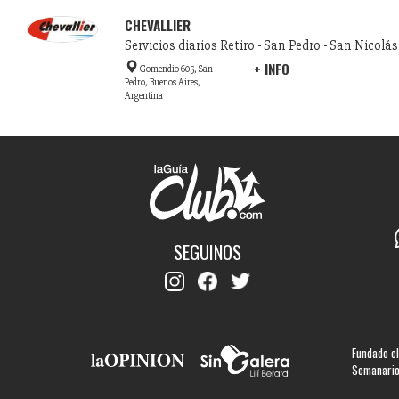
CHEVALLIER
Servicios diarios Retiro - San Pedro - San Nicolás 
+ INFO
Gomendio 605, San
Pedro, Buenos Aires,
Argentina
SEGUINOS
Fundado el
Semanario 