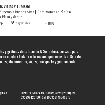
US VIAJES Y TURISMO
 directas a Buenos Aires | Comisiones en el día a
a Plata y destin
+ INFO
pp
Pellegrini 1845
les y gráficos de La Opinión & Sin Galera, pensado para
 en un click toda la información que necesitan. Guía de
nales, alojamientos, viajes, transporte y gastronomía.
pinión
Liniers 71, San Pedro, Buenos Aires (2930) Tel.
(03329) 420100 | Cel. (03329) 15569378