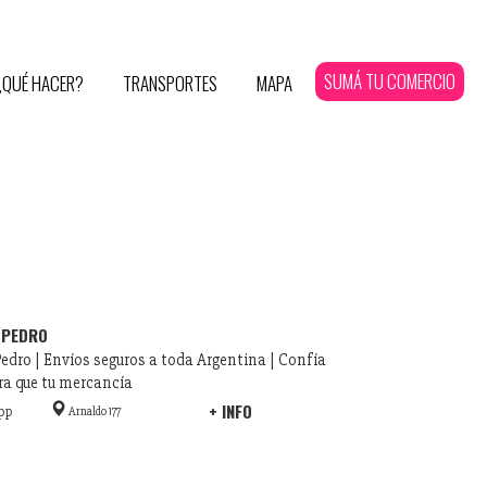
SUMÁ TU COMERCIO
¿QUÉ HACER?
TRANSPORTES
MAPA
 PEDRO
edro | Envíos seguros a toda Argentina | Confía
ra que tu mercancía
+ INFO
pp
Arnaldo 177