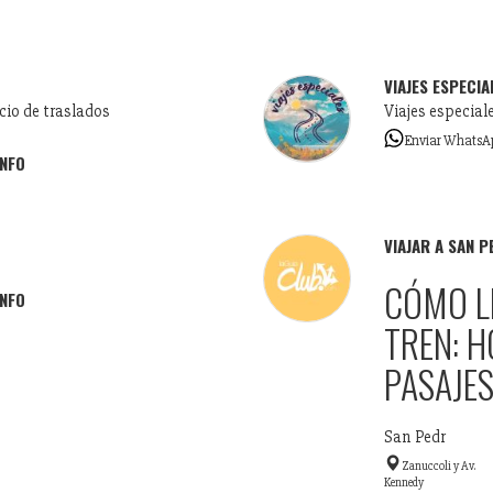
VIAJES ESPECIA
cio de traslados
Viajes especial
Enviar WhatsA
INFO
VIAJAR A SAN P
CÓMO L
INFO
TREN: 
PASAJE
San Pedr
Zanuccoli y Av.
Kennedy