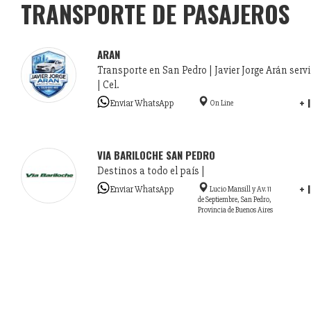
TRANSPORTE DE PASAJEROS
ARAN
Transporte en San Pedro | Javier Jorge Arán servi
| Cel.
+ 
Enviar WhatsApp
On Line
VIA BARILOCHE SAN PEDRO
Destinos a todo el país |
+ 
Enviar WhatsApp
Lucio Mansill y Av. 11
de Septiembre, San Pedro,
Provincia de Buenos Aires